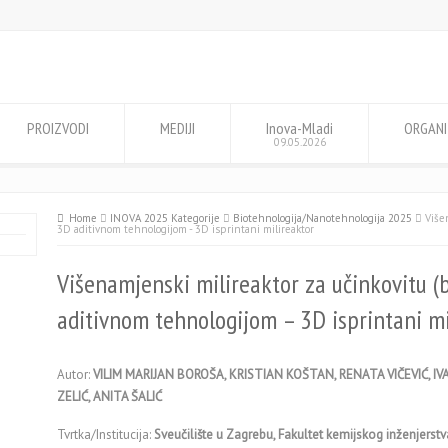
PROIZVODI
MEDIJI
Inova-Mladi
ORGANI
09.05.2026
Home
INOVA 2025 Kategorije
Biotehnologija/Nanotehnologija 2025
Više
3D aditivnom tehnologijom - 3D isprintani milireaktor
Višenamjenski milireaktor za učinkovitu (
aditivnom tehnologijom – 3D isprintani mi
Autor:
VILIM MARIJAN BOROŠA, KRISTIAN KOŠTAN, RENATA VIČEVIĆ, 
ZELIĆ, ANITA ŠALIĆ
Tvrtka/Institucija:
Sveučilište u Zagrebu, Fakultet kemijskog inženjerstv