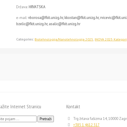
Država:
HRVATSKA
e-mail:
vborosa@fkit.unizg.hr, kkostan@fkit.unizg.hr, rvicevic@fkit.unizg
bzelic@fkit.unizg.hr, asalic@fkit.unizg.hr
Categories:
Biotehnologija/Nanotehnologija 2025
,
INOVA 2025 Kategori
ražite Internet Stranicu
Kontakt
ži:
Trg žrtava fašizma 14, 10000 Zag
+385 1 4612 517