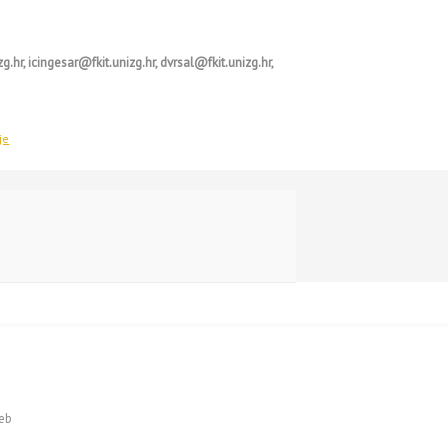
.hr, icingesar@fkit.unizg.hr, dvrsal@fkit.unizg.hr,
je
reb