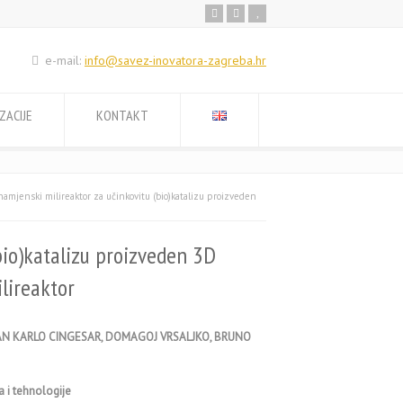
e-mail:
info@savez-inovatora-zagreba.hr
ZACIJE
KONTAKT
namjenski milireaktor za učinkovitu (bio)katalizu proizveden
bio)katalizu proizveden 3D
lireaktor
IVAN KARLO CINGESAR, DOMAGOJ VRSALJKO, BRUNO
a i tehnologije