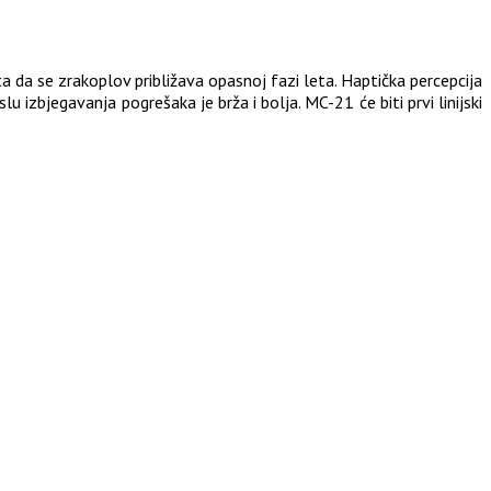
ta da se zrakoplov približava opasnoj fazi leta. Haptička percepcija
 izbjegavanja pogrešaka je brža i bolja. MC-21 će biti prvi linijski