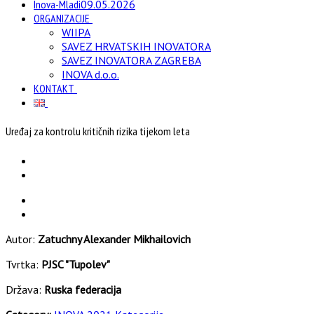
Inova-Mladi
09.05.2026
ORGANIZACIJE
WIIPA
SAVEZ HRVATSKIH INOVATORA
SAVEZ INOVATORA ZAGREBA
INOVA d.o.o.
KONTAKT
Uređaj za kontrolu kritičnih rizika tijekom leta
Autor:
Zatuchny Alexander Mikhailovich
Tvrtka:
PJSC "Tupolev"
Država:
Ruska federacija