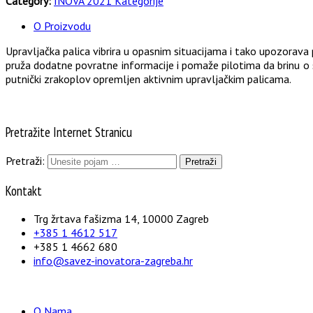
Category:
INOVA 2021 Kategorije
O Proizvodu
Upravljačka palica vibrira u opasnim situacijama i tako upozorava p
pruža dodatne povratne informacije i pomaže pilotima da brinu o sig
putnički zrakoplov opremljen aktivnim upravljačkim palicama.
Pretražite Internet Stranicu
Pretraži:
Kontakt
Trg žrtava fašizma 14, 10000 Zagreb
+385 1 4612 517
+385 1 4662 680
info@savez-inovatora-zagreba.hr
O Nama