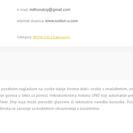
e-mail:
mithonaluy@gmail.com
internet stranica:
www.norton-u.com
Category:
INOVA 2021 Kategorije
 s posebnim naglaskom na osobe starije životne dobi i osobe s invaliditetom, om
nje govora u tekst uz pomoć mikrokontrolera Arduino UNO koji automatski pr
ower Strip
koja može prevoditi glasovne ili tekstualne naredbe korisnika. Po
studenata ne zaostaje za kvalitetom obrazovanja u inozemstvu.