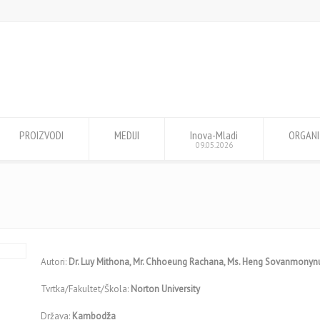
PROIZVODI
MEDIJI
Inova-Mladi
ORGANI
09.05.2026
Autori:
Dr. Luy Mithona, Mr. Chhoeung Rachana, Ms. Heng Sovanmonyn
Tvrtka/Fakultet/Škola:
Norton University
Država:
Kambodža