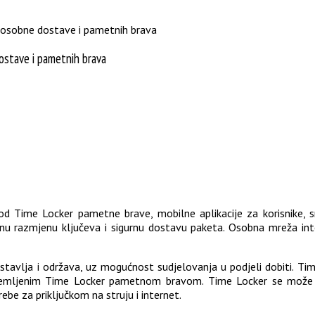
e osobne dostave i pametnih brava
ostave i pametnih brava
 Time Locker pametne brave, mobilne aplikacije za korisnike, sre
 razmjenu ključeva i sigurnu dostavu paketa. Osobna mreža integ
postavlja i održava, uz mogućnost sudjelovanja u podjeli dobiti. Ti
remljenim Time Locker pametnom bravom. Time Locker se može ins
be za priključkom na struju i internet.