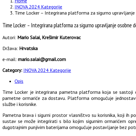
Home
INOVA 2024 Kategorije
Time Locker – Integrirana platforma za sigurno upravljanj
Time Locker – Integrirana platforma za sigurno upravljanje osobne d
Autori:
Mario Salai, Krešimir Kuterovac
Država:
Hrvatska
e-mail:
mario.salai@gmail.com
Category:
INOVA 2024 Kategorije
Opis
Time Locker je integrirana pametna platforma koja se sastoji od
pametne ormariće za dostavu. Platforma omogućuje jednostavnu
službe i korisnike.
Pametna brava i sigurni prostor vlasništvo su korisnika, koji ih 
sustav se može integrirati s bilo kojim sigurnim ormarićem op
dugotrajnim punjivim baterijama omogućuje postavljanje bez potre