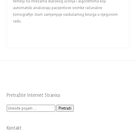
temelji na mrežama dubokog učenja i algoritmima koji
automatski analiziraju pacijentove snimke računalne
tomografije. Izum zamjenjuje vaskularnog kirurga u njegovom
radu.
Pretražite Internet Stranicu
Pretraži:
Kontakt