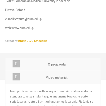
Tvrtka:
Pomeranian Medical University in Szczecin
Država:
Poland
e-mail:
cttpum@pum.edu.pl
web:
www.pum.edu.pl
Category:
INOVA 2022 Kategorije
O proizvodu
Video materijal
Izum pruža inovativni softver koji automatski odabire aortalne
stent graftove za implantaciju u aneurizme torakalne aorte,
sprječavajući rupturu i smrt od unutarnjeg krvarenja. Rješenje se