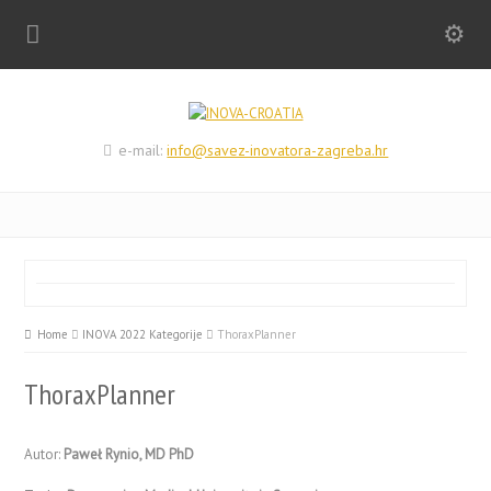
e-mail:
info@savez-inovatora-zagreba.hr
Home
INOVA 2022 Kategorije
ThoraxPlanner
ThoraxPlanner
Autor:
Paweł Rynio, MD PhD