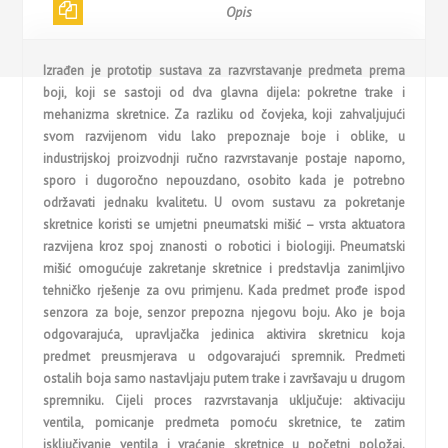
Opis
Izrađen je prototip sustava za razvrstavanje predmeta prema
boji, koji se sastoji od dva glavna dijela: pokretne trake i
mehanizma skretnice. Za razliku od čovjeka, koji zahvaljujući
svom razvijenom vidu lako prepoznaje boje i oblike, u
industrijskoj proizvodnji ručno razvrstavanje postaje naporno,
sporo i dugoročno nepouzdano, osobito kada je potrebno
održavati jednaku kvalitetu. U ovom sustavu za pokretanje
skretnice koristi se umjetni pneumatski mišić – vrsta aktuatora
razvijena kroz spoj znanosti o robotici i biologiji. Pneumatski
mišić omogućuje zakretanje skretnice i predstavlja zanimljivo
tehničko rješenje za ovu primjenu. Kada predmet prođe ispod
senzora za boje, senzor prepozna njegovu boju. Ako je boja
odgovarajuća, upravljačka jedinica aktivira skretnicu koja
predmet preusmjerava u odgovarajući spremnik. Predmeti
ostalih boja samo nastavljaju putem trake i završavaju u drugom
spremniku. Cijeli proces razvrstavanja uključuje: aktivaciju
ventila, pomicanje predmeta pomoću skretnice, te zatim
isključivanje ventila i vraćanje skretnice u početni položaj.