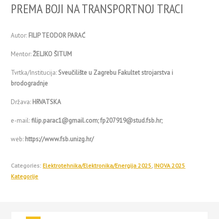
PREMA BOJI NA TRANSPORTNOJ TRACI
Autor:
FILIP TEODOR PARAĆ
Mentor:
ŽELJKO ŠITUM
Tvrtka/Institucija:
Sveučilište u Zagrebu Fakultet strojarstva i
brodogradnje
Država:
HRVATSKA
e-mail:
filip.parac1@gmail.com; fp207919@stud.fsb.hr;
web:
https://www.fsb.unizg.hr/
Categories:
Elektrotehnika/Elektronika/Energija 2025
,
INOVA 2025
Kategorije