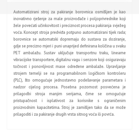
Automatizirani stroj za pakiranje borovnica osmišljen je kao
inovativno rješenje za male proizvođače i poljoprivrednike koji
žele povećati učinkovitost i preciznost procesa pakiranja svježeg
voća. Koncept stroja predviđa potpuno automatizirani tijek rada;
borovnice se automatski dopremaju do sustava za doziranje,
gdje se precizno mjeri i puni unaprijed definirana količina u svaku
PET ambalažu. Sustav uključuje transportnu traku, linearne
vibracijske transportere, digitalnu vagu i senzore koji osiguravaju
točnost i ponovljivost mase određene ambalaže. Upravljanje
strojem temelji se na programabilnom logičkom kontroleru
(PLC), što omogućuje jednostavno podešavanje parametara i
nadzor cijelog procesa. Posebna pozornost posvećena je
prilagodbi stroja manjim serijama, čime se omogućuje
pristupačnost i isplativost za korisnike s ograničenim
proizvodnim kapacitetima. Stroj je zamišljen tako da se može
prilagoditi i za pakiranje drugih vrsta sitnog voća ili povrća.