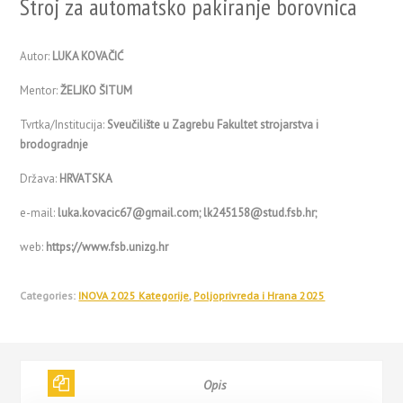
Stroj za automatsko pakiranje borovnica
Autor:
LUKA KOVAČIĆ
Mentor:
ŽELJKO ŠITUM
Tvrtka/Institucija:
Sveučilište u Zagrebu Fakultet strojarstva i
brodogradnje
Država:
HRVATSKA
e-mail:
luka.kovacic67@gmail.com; lk245158@stud.fsb.hr;
web:
https://www.fsb.unizg.hr
Categories:
INOVA 2025 Kategorije
,
Poljoprivreda i Hrana 2025
Opis