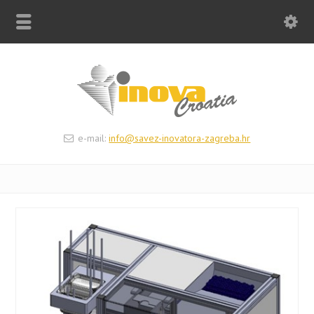
e-mail:
info@savez-inovatora-zagreba.hr