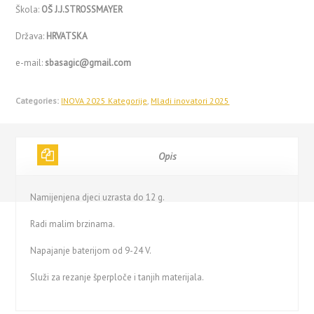
Škola:
OŠ J.J.STROSSMAYER
Država:
HRVATSKA
e-mail:
sbasagic@gmail.com
Categories:
INOVA 2025 Kategorije
,
Mladi inovatori 2025
Opis
Namijenjena djeci uzrasta do 12 g.
Radi malim brzinama.
Napajanje baterijom od 9-24 V.
Služi za rezanje šperploče i tanjih materijala.