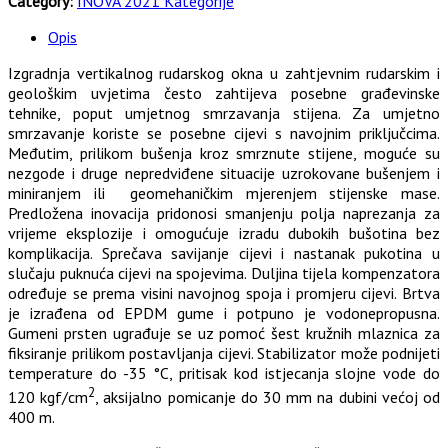
Category:
INOVA 2021 Kategorije
Opis
Izgradnja vertikalnog rudarskog okna u zahtjevnim rudarskim i
geološkim uvjetima često zahtijeva posebne građevinske
tehnike, poput umjetnog smrzavanja stijena. Za umjetno
smrzavanje koriste se posebne cijevi s navojnim priključcima.
Međutim, prilikom bušenja kroz smrznute stijene, moguće su
nezgode i druge nepredviđene situacije uzrokovane bušenjem i
miniranjem ili geomehaničkim mjerenjem stijenske mase.
Predložena inovacija pridonosi smanjenju polja naprezanja za
vrijeme eksplozije i omogućuje izradu dubokih bušotina bez
komplikacija. Sprečava savijanje cijevi i nastanak pukotina u
slučaju puknuća cijevi na spojevima. Duljina tijela kompenzatora
određuje se prema visini navojnog spoja i promjeru cijevi. Brtva
je izrađena od EPDM gume i potpuno je vodonepropusna.
Gumeni prsten ugrađuje se uz pomoć šest kružnih mlaznica za
fiksiranje prilikom postavljanja cijevi. Stabilizator može podnijeti
temperature do -35 °C, pritisak kod istjecanja slojne vode do
2
120 kgf/cm
, aksijalno pomicanje do 30 mm na dubini većoj od
400 m.