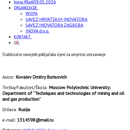
Inova-Mladi
09.05.2026
ORGANIZACIJE
WIIPA
SAVEZ HRVATSKIH INOVATORA
SAVEZ INOVATORA ZAGREBA
INOVA d.o.o.
KONTAKT
Stabilizator navojnih priključaka cijevi za umjetno smrzavanje
Autor:
Kovalev Dmitry Borisovich
Tvrtka/Fakultet/Škola:
Moscow Polytechnic University;
Department of “Techniques and technologies of mining and oil
and gas production”
Država:
Rusija
e-mail:
1314598@mail.ru