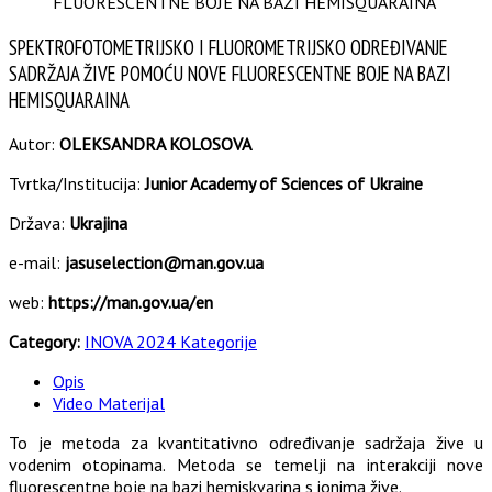
FLUORESCENTNE BOJE NA BAZI HEMISQUARAINA
SPEKTROFOTOMETRIJSKO I FLUOROMETRIJSKO ODREĐIVANJE
SADRŽAJA ŽIVE POMOĆU NOVE FLUORESCENTNE BOJE NA BAZI
HEMISQUARAINA
Autor:
OLEKSANDRA KOLOSOVA
Tvrtka/Institucija:
Junior Academy of Sciences of Ukraine
Država:
Ukrajina
e-mail:
jasuselection@man.gov.ua
web:
https://man.gov.ua/en
Category:
INOVA 2024 Kategorije
Opis
Video Materijal
To je metoda za kvantitativno određivanje sadržaja žive u
vodenim otopinama. Metoda se temelji na interakciji nove
fluorescentne boje na bazi hemiskvarina s ionima žive.