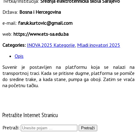
Tvrtka/Institucija:
Srednja elektrotehnička škola Sarajevo
Država:
Bosna i Hercegovina
e-mail:
faruk.kurtovic@gmail.com
web:
https://www.ets-sa.edu.ba
Categories:
INOVA 2025 Kategorije
,
Mladi inovatori 2025
Opis
Suvenir je postavljen na platformu koja se nalazi na
transportnoj traci. Kada se pritisne dugme, platforma se pomiče
do sredine trake, a kada stane, pumpa ga oboji. Zatim se vraća
na početnu tačku.
Pretražite Internet Stranicu
Pretraži: