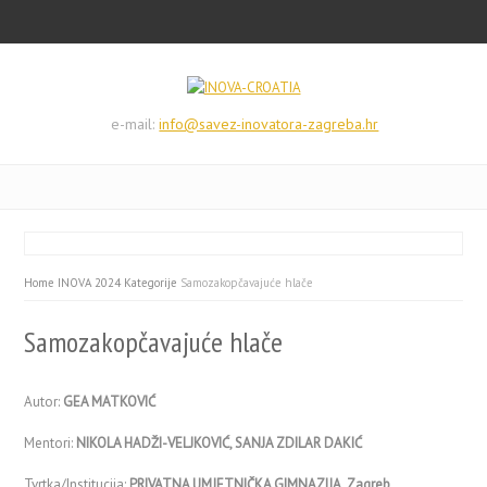
e-mail:
info@savez-inovatora-zagreba.hr
Home
INOVA 2024 Kategorije
Samozakopčavajuće hlače
Samozakopčavajuće hlače
Autor:
GEA MATKOVIĆ
Mentori:
NIKOLA HADŽI-VELJKOVIĆ, SANJA ZDILAR DAKIĆ
Tvrtka/Institucija:
PRIVATNA UMJETNIČKA GIMNAZIJA, Zagreb