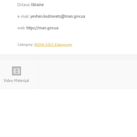
Država:
Ukraine
e-mail:
yevhen.kudriavets@man.gov.ua
web:
https://man.gov.ua
Category:
INOVA 2022 Kategorije
Video Materijal