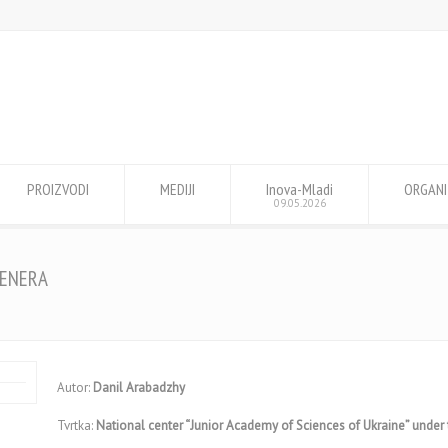
PROIZVODI
MEDIJI
Inova-Mladi
ORGANI
09.05.2026
KENERA
Autor:
Danil Arabadzhy
Tvrtka:
National center “Junior Academy of Sciences of Ukraine” unde