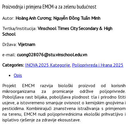
Proizvodnja i primjena EMCM-a za zelenu budućnost
Autor:
Hoàng Anh Cương; Nguyễn Đồng Tuấn Minh
Tvrtka/Institucija:
Vinschool Times City Secondary & High
School
Država:
Vijetnam
e-mail:
cuong028076@stu.vinschool.edu.vn
Categories:
INOVA 2025 Kategorije
,
Poljoprivreda i Hrana 2025
Opis
Projekt EMCM razvija biološki proizvod od korisnih
mikroorganizama za promicanje održive poljoprivrede.
Poboljšava rast biljaka, poboljšava plodnost tla i prirodno štiti
usjeve, a istovremeno smanjuje ovisnost o kemijskim gnojivima i
pesticidima. Kombinirajući znanstvena istraživanja s primjenom
na terenu, EMCM nudi poljoprivrednicima ekološki prihvatljivo i
isplativo rješenje za zdravije ekosustave.