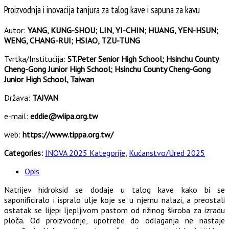
Proizvodnja i inovacija tanjura za talog kave i sapuna za kavu
Autor:
YANG, KUNG-SHOU; LIN, YI-CHIN; HUANG, YEN-HSUN;
WENG, CHANG-RUI; HSIAO, TZU-TUNG
Tvrtka/Institucija:
ST.Peter Senior High School; Hsinchu County
Cheng-Gong Junior High School; Hsinchu County Cheng-Gong
Junior High School, Taiwan
Država:
TAJVAN
e-mail:
eddie@wiipa.org.tw
web:
https://www.tippa.org.tw/
Categories:
INOVA 2025 Kategorije
,
Kućanstvo/Ured 2025
Opis
Natrijev hidroksid se dodaje u talog kave kako bi se
saponificiralo i ispralo ulje koje se u njemu nalazi, a preostali
ostatak se lijepi ljepljivom pastom od rižinog škroba za izradu
ploča. Od proizvodnje, upotrebe do odlaganja ne nastaje