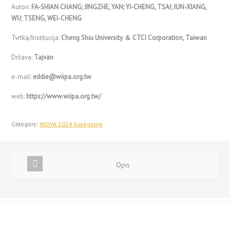
Autori:
FA-SHIAN CHANG; JINGZHE, YAN; YI-CHENG, TSAI; JUN-XIANG,
WU; TSENG, WEI-CHENG
Tvrtka/Institucija:
Cheng Shiu University ＆ CTCI Corporation, Taiwan
Država:
Tajvan
e-mail:
eddie@wiipa.org.tw
web:
https://www.wiipa.org.tw/
Category:
INOVA 2024 Kategorije
Opis