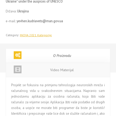
Ukraine” under the auspices of UNESCO
Država:
Ukrajina
e-mail:
yevhen.kudriavets@man.gov.ua
Category:
INOVA 2021 Kategorije
O Proizvodu
Video Materijal
Projekt se fokusira na primjenu tehnologija neuronskih mreža i
računalnog vida u svakodnevnim situacijama. Napravio sam
jednostavnu aplikaciju za osobna računala, koja štiti vaše
računalo za vrijeme sesije. Aplikacija štiti vaše podatke od drugih
osoba, a uopće ne morate biti programer da biste je koristili!
Identificira i prepoznaje vaše lice dok se služite računalom i, ako