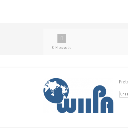
O Proizvodu
Pret
Pretra