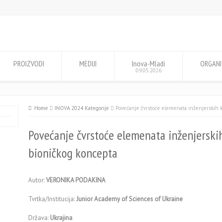
PROIZVODI
MEDIJI
Inova-Mladi
ORGANI
09.05.2026
Home
INOVA 2024 Kategorije
Povećanje čvrstoće elemenata inženjerskih 
Povećanje čvrstoće elemenata inženjerski
bioničkog koncepta
Autor:
VERONIKA PODAKINA
Tvrtka/Institucija:
Junior Academy of Sciences of Ukraine
Država:
Ukrajina