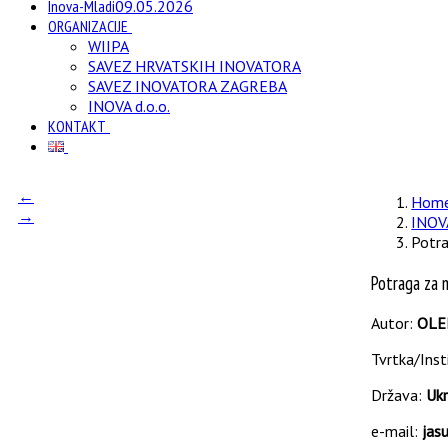
Inova-Mladi
09.05.2026
ORGANIZACIJE
WIIPA
SAVEZ HRVATSKIH INOVATORA
SAVEZ INOVATORA ZAGREBA
INOVA d.o.o.
KONTAKT
←
Hom
→
INOV
Potra
Potraga za 
Autor:
OLE
Tvrtka/Inst
Država:
Ukr
e-mail:
jas