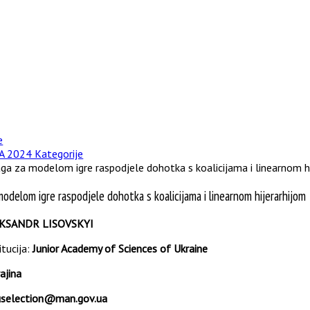
e
A 2024 Kategorije
ga za modelom igre raspodjele dohotka s koalicijama i linearnom h
modelom igre raspodjele dohotka s koalicijama i linearnom hijerarhijom
KSANDR LISOVSKYI
itucija:
Junior Academy of Sciences of Ukraine
ajina
uselection@man.gov.ua