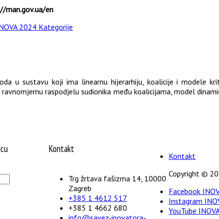
://man.gov.ua/en
NOVA 2024 Kategorije
oda u sustavu koji ima linearnu hijerarhiju, koalicije i modele kr
ja, ravnomjernu raspodjelu sudionika među koalicijama, model dinami
icu
Kontakt
Kontakt
Copyright © 20
Trg žrtava fašizma 14, 10000
Zagreb
Facebook INOV
+385 1 4612 517
Instagram INOV
+385 1 4662 680
YouTube INOVA
info@savez-inovatora-