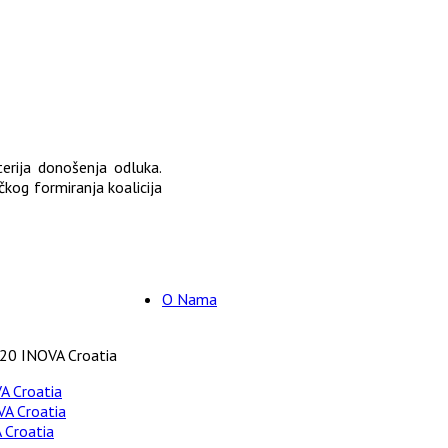
iterija donošenja odluka.
čkog formiranja koalicija
O Nama
20 INOVA Croatia
A Croatia
A Croatia
 Croatia