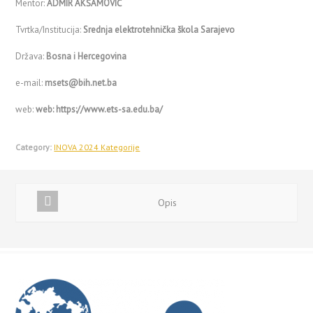
Mentor:
ADMIR AKŠAMOVIĆ
Tvrtka/Institucija:
Srednja elektrotehnička škola Sarajevo
Država:
Bosna i Hercegovina
e-mail:
msets@bih.net.ba
web:
web: https://www.ets-sa.edu.ba/
Category:
INOVA 2024 Kategorije
Opis