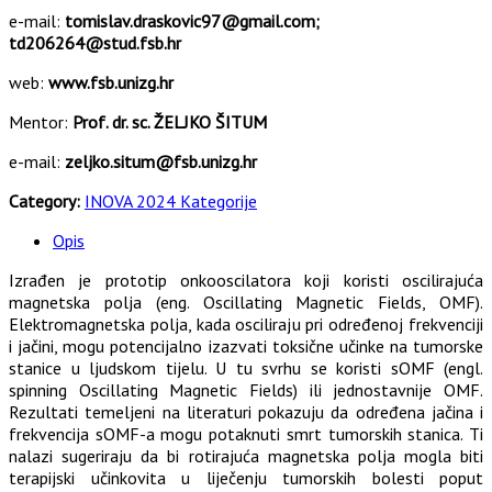
e-mail:
tomislav.draskovic97@gmail.com;
td206264@stud.fsb.hr
web:
www.fsb.unizg.hr
Mentor:
Prof. dr. sc. ŽELJKO ŠITUM
e-mail:
zeljko.situm@fsb.unizg.hr
Category:
INOVA 2024 Kategorije
Opis
Izrađen je prototip onkooscilatora koji koristi oscilirajuća
magnetska polja (eng. Oscillating Magnetic Fields, OMF).
Elektromagnetska polja, kada osciliraju pri određenoj frekvenciji
i jačini, mogu potencijalno izazvati toksične učinke na tumorske
stanice u ljudskom tijelu. U tu svrhu se koristi sOMF (engl.
spinning Oscillating Magnetic Fields) ili jednostavnije OMF.
Rezultati temeljeni na literaturi pokazuju da određena jačina i
frekvencija sOMF-a mogu potaknuti smrt tumorskih stanica. Ti
nalazi sugeriraju da bi rotirajuća magnetska polja mogla biti
terapijski učinkovita u liječenju tumorskih bolesti poput