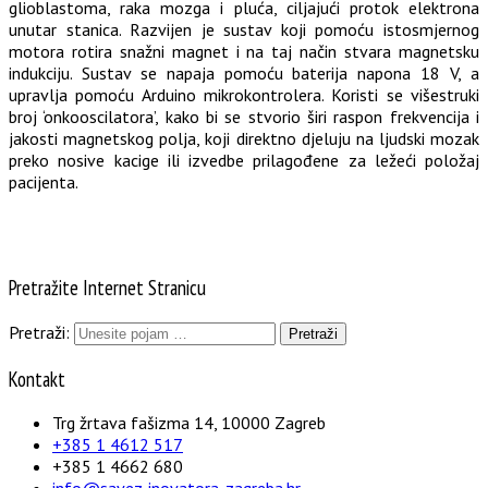
glioblastoma, raka mozga i pluća, ciljajući protok elektrona
unutar stanica. Razvijen je sustav koji pomoću istosmjernog
motora rotira snažni magnet i na taj način stvara magnetsku
indukciju. Sustav se napaja pomoću baterija napona 18 V, a
upravlja pomoću Arduino mikrokontrolera. Koristi se višestruki
broj ‘onkooscilatora’, kako bi se stvorio širi raspon frekvencija i
jakosti magnetskog polja, koji direktno djeluju na ljudski mozak
preko nosive kacige ili izvedbe prilagođene za ležeći položaj
pacijenta.
Pretražite Internet Stranicu
Pretraži:
Kontakt
Trg žrtava fašizma 14, 10000 Zagreb
+385 1 4612 517
+385 1 4662 680