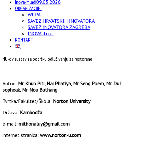
Inova-Mladi
09.05.2026
ORGANIZACIJE
WIIPA
SAVEZ HRVATSKIH INOVATORA
SAVEZ INOVATORA ZAGREBA
INOVA d.o.o.
KONTAKT
NU-ov sustav za podršku odlučivanju za restorane
Autori:
Mr. Khun Piti, Nai Phatiya, Mr. Seng Poem, Mr. Dul
sopheak, Mr. Nou Buthang
Tvrtka/Fakultet/Škola:
Norton University
Država:
Kambodža
e-mail:
mithonaluy@gmail.com
internet stranica:
www.norton-u.com