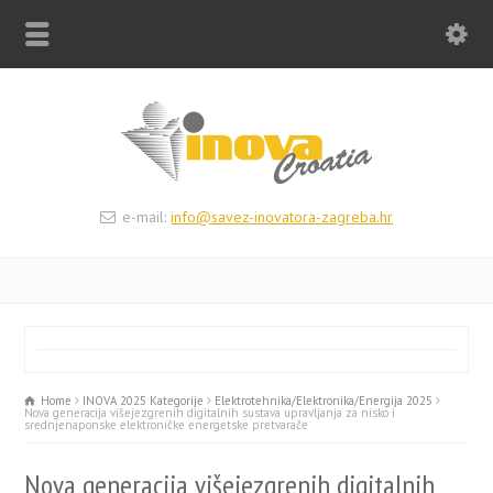
e-mail:
info@savez-inovatora-zagreba.hr
Home
INOVA 2025 Kategorije
Elektrotehnika/Elektronika/Energija 2025
Nova generacija višejezgrenih digitalnih sustava upravljanja za nisko i
srednjenaponske elektroničke energetske pretvarače
Nova generacija višejezgrenih digitalnih