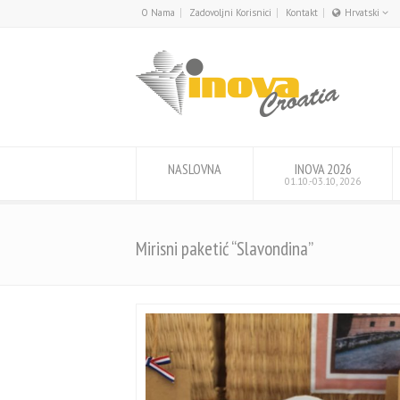
O Nama
Zadovoljni Korisnici
Kontakt
Hrvatski
English
Hrvatski
NASLOVNA
INOVA 2026
01.10.-03.10, 2026
Mirisni paketić “Slavondina”