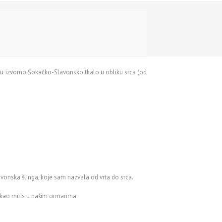
 u izvorno Šokačko-Slavonsko tkalo u obliku srca (od
avonska šlinga, koje sam nazvala od vrta do srca.
e kao miris u našim ormarima.