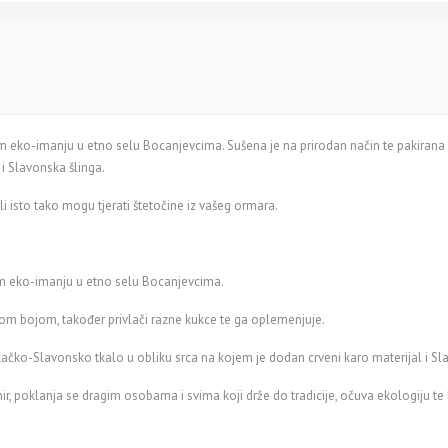
 eko-imanju u etno selu Bocanjevcima. Sušena je na prirodan način te pakirana
 i Slavonska šlinga.
li isto tako mogu tjerati štetočine iz vašeg ormara.
m eko-imanju u etno selu Bocanjevcima.
tom bojom, također privlači razne kukce te ga oplemenjuje.
kačko-Slavonsko tkalo u obliku srca na kojem je dodan crveni karo materijal i Sl
ir, poklanja se dragim osobama i svima koji drže do tradicije, očuva ekologiju t