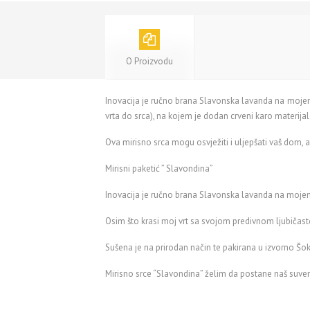
O Proizvodu
Inovacija je ručno brana Slavonska lavanda na mojem
vrta do srca), na kojem je dodan crveni karo materijal
Ova mirisno srca mogu osvježiti i uljepšati vaš dom, a
Mirisni paketić ” Slavondina”
Inovacija je ručno brana Slavonska lavanda na moje
Osim što krasi moj vrt sa svojom predivnom ljubičas
Sušena je na prirodan način te pakirana u izvorno Šo
Mirisno srce “Slavondina” želim da postane naš suven