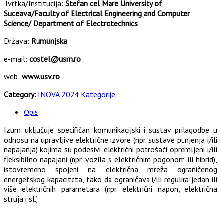
Tvrtka/Institucija:
Stefan cel Mare University of
Suceava/Faculty of Electrical Engineering and Computer
Science/ Department of Electrotechnics
Država:
Rumunjska
e-mail:
costel@usm.ro
web:
www.usv.ro
Category:
INOVA 2024 Kategorije
Opis
Izum uključuje specifičan komunikacijski i sustav prilagodbe u
odnosu na upravljive električne izvore (npr. sustave punjenja i/ili
napajanja) kojima su podesivi električni potrošači opremljeni i/ili
fleksibilno napajani (npr. vozila s električnim pogonom ili hibrid),
istovremeno spojeni na električna mreža ograničenog
energetskog kapaciteta, tako da ograničava i/ili regulira jedan ili
više električnih parametara (npr. električni napon, električna
struja i sl.)