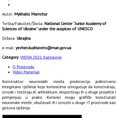
Autor:
Mykhailo Mamchur
Tvrtka/Fakultet/Škola:
National Center “Junior Academy of
Sciences of Ukraine” under the auspices of UNESCO
Država:
Ukrajina
e-mail:
yevhen.kudriavets@man.gov.ua
Category:
INOVA 2021 Kategorije
O Proizvodu
Video Materijal
Konstruktor neuronskih mreža predstavlja jedinstveno
integrirano rješenje koje korisnicima omogućuje da konstruiraju,
izvode i testiraju AI arhitekture, eksportiraju ih u druge projekte i
primjenjuju u praksi. Korisnici mogu grafički konstruirati
neuronske mreže, obučavati ih i izvoziti u druge IT proizvode kao
gotova rješenja.