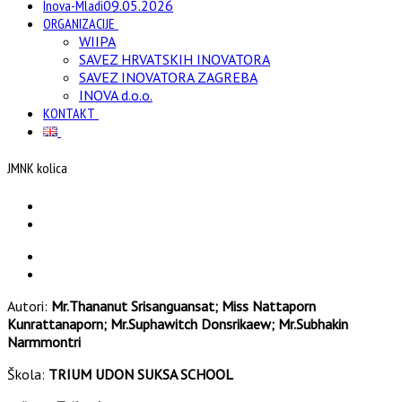
Inova-Mladi
09.05.2026
ORGANIZACIJE
WIIPA
SAVEZ HRVATSKIH INOVATORA
SAVEZ INOVATORA ZAGREBA
INOVA d.o.o.
KONTAKT
JMNK kolica
Autori:
Mr.Thananut Srisanguansat; Miss Nattaporn
Kunrattanaporn; Mr.Suphawitch Donsrikaew; Mr.Subhakin
Narmmontri
Škola:
TRIUM UDON SUKSA SCHOOL