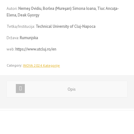
Autori:
Nemeş Ovidiu, Borlea (Mureşan) Simona Ioana, Tiuc Ancuţa-
Elena, Deak Gyorgy
Tvrtka/Institucija:
Technical University of Cluj-Napoca
Država:
Rumunjska
web:
https://www.utcluj.ro/en
Category:
INOVA 2024 Kategorije
Opis