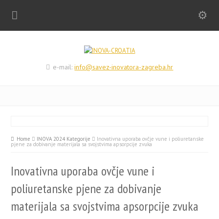
e-mail:
info@savez-inovatora-zagreba.hr
Home
INOVA 2024 Kategorije
Inovativna uporaba ovčje vune i poliuretanske
pjene za dobivanje materijala sa svojstvima apsorpcije zvuka
Inovativna uporaba ovčje vune i
poliuretanske pjene za dobivanje
materijala sa svojstvima apsorpcije zvuka