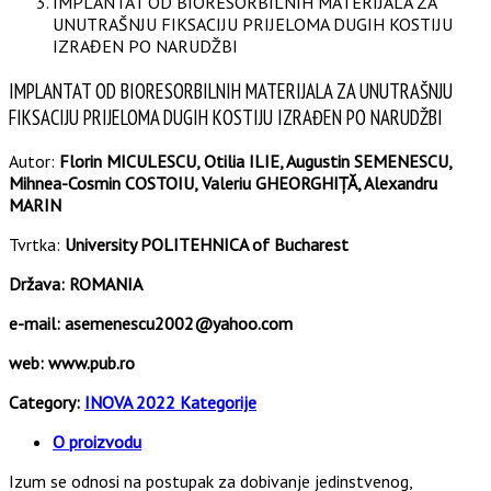
IMPLANTAT OD BIORESORBILNIH MATERIJALA ZA
UNUTRAŠNJU FIKSACIJU PRIJELOMA DUGIH KOSTIJU
IZRAĐEN PO NARUDŽBI
IMPLANTAT OD BIORESORBILNIH MATERIJALA ZA UNUTRAŠNJU
FIKSACIJU PRIJELOMA DUGIH KOSTIJU IZRAĐEN PO NARUDŽBI
Autor:
Florin MICULESCU, Otilia ILIE, Augustin SEMENESCU,
Mihnea-Cosmin COSTOIU, Valeriu GHEORGHIȚĂ, Alexandru
MARIN
Tvrtka:
University POLITEHNICA of Bucharest
Država:
ROMANIA
e-mail:
asemenescu2002@yahoo.com
web:
www.pub.ro
Category:
INOVA 2022 Kategorije
O proizvodu
Izum se odnosi na postupak za dobivanje jedinstvenog,