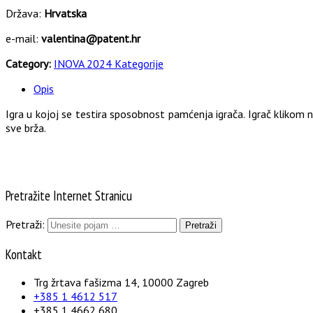
Država:
Hrvatska
e-mail:
valentina@patent.hr
Category:
INOVA 2024 Kategorije
Opis
Igra u kojoj se testira sposobnost pamćenja igrača. Igrač klikom 
sve brža.
Pretražite Internet Stranicu
Pretraži:
Kontakt
Trg žrtava fašizma 14, 10000 Zagreb
+385 1 4612 517
+385 1 4662 680