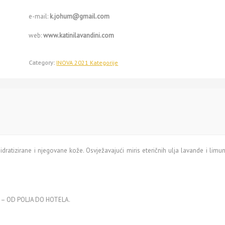
e-mail:
k.johum@gmail.com
web:
www.katinilavandini.com
Category:
INOVA 2021 Kategorije
 hidratizirane i njegovane kože. Osvježavajući miris eteričnih ulja lavande i lim
ina – OD POLJA DO HOTELA.