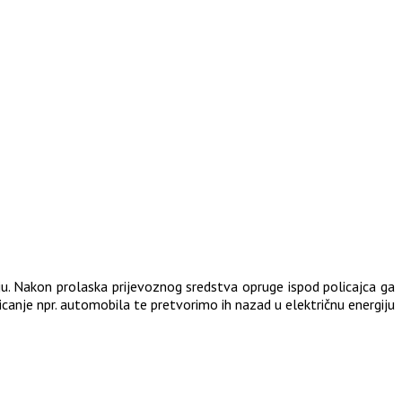
uju. Nakon prolaska prijevoznog sredstva opruge ispod policajca ga
anje npr. automobila te pretvorimo ih nazad u električnu energiju