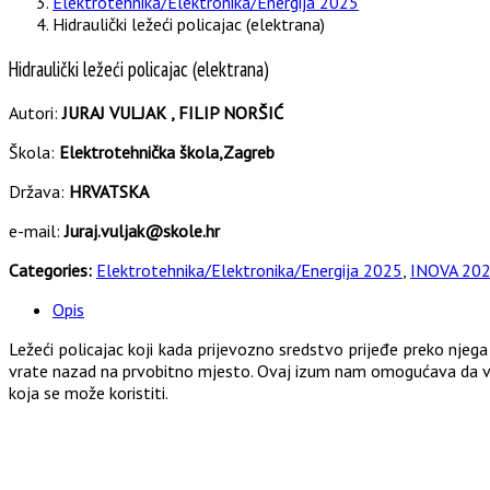
Elektrotehnika/Elektronika/Energija 2025
Hidraulički ležeći policajac (elektrana)
Hidraulički ležeći policajac (elektrana)
Autori:
JURAJ VULJAK , FILIP NORŠIĆ
Škola:
Elektrotehnička škola,Zagreb
Država:
HRVATSKA
e-mail:
Juraj.vuljak@skole.hr
Categories:
Elektrotehnika/Elektronika/Energija 2025
,
INOVA 202
Opis
Ležeći policajac koji kada prijevozno sredstvo prijeđe preko njeg
vrate nazad na prvobitno mjesto. Ovaj izum nam omogućava da vrat
koja se može koristiti.