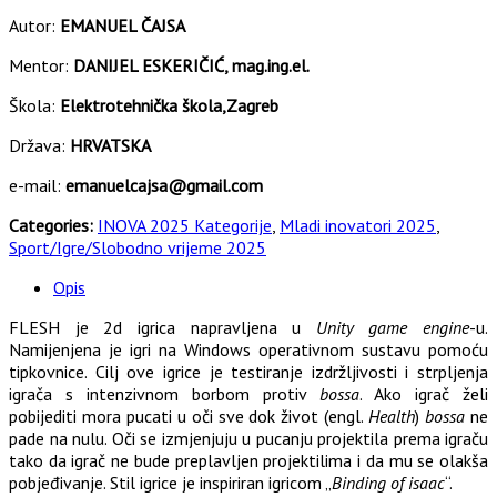
Autor:
EMANUEL ČAJSA
Mentor:
DANIJEL ESKERIČIĆ, mag.ing.el.
Škola:
Elektrotehnička škola,Zagreb
Država:
HRVATSKA
e-mail:
emanuelcajsa@gmail.com
Categories:
INOVA 2025 Kategorije
,
Mladi inovatori 2025
,
Sport/Igre/Slobodno vrijeme 2025
Opis
FLESH je 2d igrica napravljena u
Unity
game engine
-u.
Namijenjena je igri na Windows operativnom sustavu pomoću
tipkovnice. Cilj ove igrice je testiranje izdržljivosti i strpljenja
igrača s intenzivnom borbom protiv
bossa
. Ako igrač želi
pobijediti mora pucati u oči sve dok život (engl.
Health
)
bossa
ne
pade na nulu. Oči se izmjenjuju u pucanju projektila prema igraču
tako da igrač ne bude preplavljen projektilima i da mu se olakša
pobjeđivanje. Stil igrice je inspiriran igricom „
Binding of isaac
“.