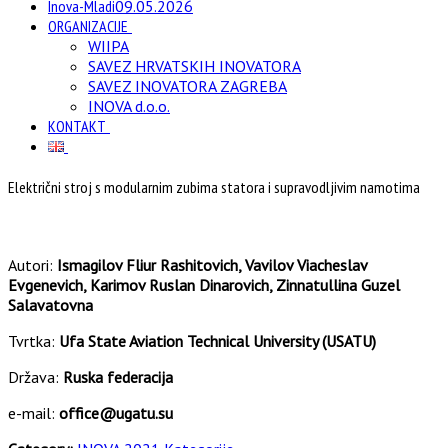
Inova-Mladi
09.05.2026
ORGANIZACIJE
WIIPA
SAVEZ HRVATSKIH INOVATORA
SAVEZ INOVATORA ZAGREBA
INOVA d.o.o.
KONTAKT
Električni stroj s modularnim zubima statora i supravodljivim namotima
Autori:
Ismagilov Fliur Rashitovich, Vavilov Viacheslav
Evgenevich, Karimov Ruslan Dinarovich, Zinnatullina Guzel
Salavatovna
Tvrtka:
Ufa State Aviation Technical University (USATU)
Država:
Ruska federacija
e-mail:
office@ugatu.su