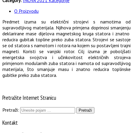
Category:
INOVA 2021 Kategorije
O Proizvodu
Predmet izuma su električni strojevi s namotima od
supravodljivog materijala. Njihova primjena doprinosi smanjenju
deklarirane mase dijelova magnetskog kruga statora i znatno
reducira gubitak topline preko zuba statora. Strojevi se sastoje
se od statora s namotom i rotora na kojem su postavljeni trajni
magneti. Koristi se vanjski rotor. Cilj izuma je poboljšati
energetska svojstva i učinkovitost električnih strojeva
primjenom modularnih zuba statora i namota od supravodljivog
materijala, što smanjuje masu i znatno reducira toplinske
gubitke preko zuba statora.
Pretražite Internet Stranicu
Pretraži:
Kontakt