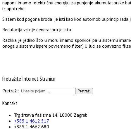
napon i imamo električnu energiju za punjenje akumulatorske bate
iz upotrebe.
Sistem kod pogona broda je isti kao kod automobila,princip rada je 
Regulacija vrtnje generatora je ista.
Razlika je jedino što u moru imamo sporkice pa u sistemu imamo
onoga u sistemu ispere povremeno filter.).U luci se obavezno filter
Pretražite Internet Stranicu
Pretraži:
Kontakt
Trg žrtava fašizma 14, 10000 Zagreb
+385 1 4612 517
+385 1 4662 680