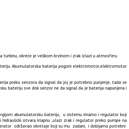
a turbinu, okreće je velikom brzinom i zrak izlazi u atmosferu
ateriju. Akumulatorska baterija pogoni elektromotor,elektromotor
ja preko senzora da signal da joj je potrebno punjenje, tada se
sku bateriju sve dok senzor ne da signal da je baterija napunjena i
gijom akumulatorsku bateriju, u sistemu imamo i regulator koji
 hidraulicki otvara klapnu ,ulazi zrak i regulator preko pumpe na
nerator održavao okretaje koji su mu zadani, i dobijamo potrebni