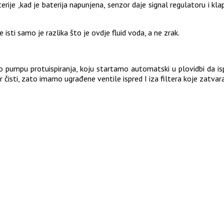
rije ,kad je baterija napunjena, senzor daje signal regulatoru i kl
isti samo je razlika što je ovdje fluid voda, a ne zrak.
 pumpu protuispiranja, koju startamo automatski u plovidbi da isp
 čisti, zato imamo ugrađene ventile ispred I iza filtera koje zatvara