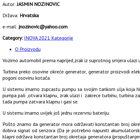
Autor:
JASMIN NOZINOVIC
Država:
Hrvatska
e-mail:
jnozinovic@yahoo.com
Category:
INOVA 2021 Kategorije
O Proizvodu
Vozimo automobil prema naprijed,zrak iz suprotnog smjera ulazi u z
Turbina preko osovine okreće generator, generator proizvodi ele
pogoni osovinu kotača.
U sistemu imamo zupcastu pumpu sa svojim tankom ulja koja hidr
pumpa pali ,otvara klapnu, zrak ulazi i zakrece turbinu, turbina z
tada pumpa zatvara klapnu i gasi se.
U sistemu imamo uvijek još jednu rezervnu bateriju.
Pošto znamo da generator mora održavati konstantan broj okret
dobiva signal od senzora (Da je potrebno napuniti akumulatorsku 
klapni održava konstantan broj okretaja generatora (propuštanje