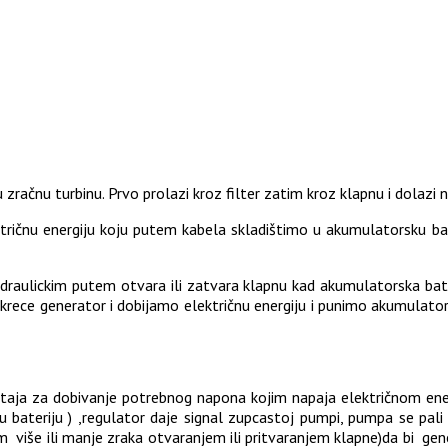
račnu turbinu. Prvo prolazi kroz filter zatim kroz klapnu i dolazi n
ktričnu energiju koju putem kabela skladištimo u akumulatorsku b
aulickim putem otvara ili zatvara klapnu kad akumulatorska bateri
akrece generator i dobijamo električnu energiju i punimo akumulator
aja za dobivanje potrebnog napona kojim napaja električnom ener
bateriju ) ,regulator daje signal zupcastoj pumpi, pumpa se pali i
m više ili manje zraka otvaranjem ili pritvaranjem klapne)da bi ge