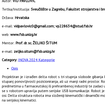
Autor:
VID PAVLOVIĆ
Tvrtka/Institucija:
Sveučilište u Zagrebu, Fakultet strojarstva i b
Država:
Hrvatska
e-mail:
vidpavlovic0@gmail.com; vp228634@stud.fsb.hr
web:
www.fsb.unizg.hr
Mentor:
Prof. dr. sc. ŽELJKO ŠITUM
e-mail:
zeljko.situm@fsb.unizg.hr
Category:
INOVA 2024 Kategorije
Opis
Projektiran je i izrađen delta robot s tri stupnja slobode gibanj
stupanj ponovljivosti pozicioniranja, ali uz manji radni prostor. 
predmetima u farmaceutskoj ili prehrambenoj industriji te zadaci
se s robotom upravlja putem serijske USB komunikacije. Robot j
osi. Delta struktura robota ima složeniji kinematički i dinamički 
na serijskoj kinematici.