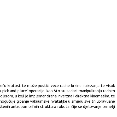
veću krutost te može postići veće radne brzine i ubrzanja te visok
 ‘pick and place’ operacije, kao što su zadaci manipuliranja radnim
erom, u koji je implementirana inverzna i direktna kinematika, te
ogućuje gibanje vakuumske hvataljke u smjeru sve tri upravljane
ištenih antropomorfnih struktura robota, čije se djelovanje temelji