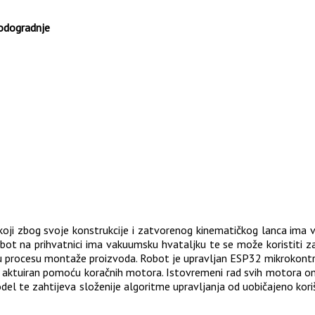
rodogradnje
a koji zbog svoje konstrukcije i zatvorenog kinematičkog lanca ima 
Robot na prihvatnici ima vakuumsku hvataljku te se može koristiti za
 u procesu montaže proizvoda. Robot je upravljan ESP32 mikrokontrol
e aktuiran pomoću koračnih motora. Istovremeni rad svih motora om
model te zahtijeva složenije algoritme upravljanja od uobičajeno kor