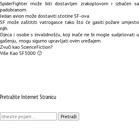
SpiderFighter može biti dostavljen zrakoplovom i izbačen sa
padobranom.
Jedan avion može dostaviti stotine SF-ova.
SF može zaštititi vatrogasce tako što će gasiti požare umjesto
njih.
Djeca i osobe s invalidnošću, koji inače ne bi mogle sudjelovati u
gašenju, mogu sigurno upravljati ovim uređajem.
Zvuči kao ScienceFiction?
Više Kao SF3000 🙂
Pretražite Internet Stranicu
Pretraži: