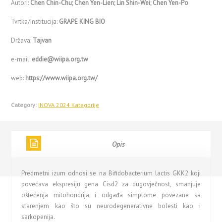
Autori:
Chen Chin-Chu; Chen Yen-Lien; Lin Shin-Wei; Chen Yen-Po
Tvrtka/Institucija:
GRAPE KING BIO
Država:
Tajvan
e-mail:
eddie@wiipa.org.tw
web:
https://www.wiipa.org.tw/
Category:
INOVA 2024 Kategorije
Opis
Predmetni izum odnosi se na Bifidobacterium lactis GKK2 koji
povećava ekspresiju gena Cisd2 za dugovječnost, smanjuje
oštećenja mitohondrija i odgađa simptome povezane sa
starenjem kao što su neurodegenerativne bolesti kao i
sarkopenija.