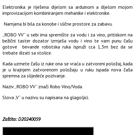
Elektronika je riješena dijelom sa arduinom a dijelom mojom
improvizacijom kombiniranjem mehanike i elektronike.
Namjena bi bila za konobe i slične prostore za zabavu.
„ROBO VV“ u sebi ima spremište za vodu i za vino, pritiskom na
bežični taster dozator izmješa vodu i vino te vam punu čašu
gotove bevande robotska ruka ispruži cca 1,3m bez da se
trebate dizati sa stolice.
Kada uzmete čašu iz ruke ona se vraća u zatvoreni položaj, kada
je u krajnjem zatvorenom položaju u ruku ispada nova čaša
spremna za slijedeće pozivanje.
Naziv „ROBO VV“ znači Robo Vino/Voda.
Slova „V“ u nazivu su napisana na glagoljici.
Zaštita: D20240059