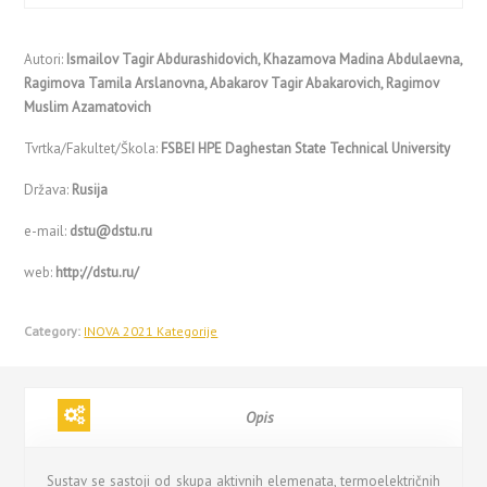
Autori:
Ismailov Tagir Abdurashidovich, Khazamova Madina Abdulaevna,
Ragimova Tamila Arslanovna, Abakarov Tagir Abakarovich, Ragimov
Muslim Azamatovich
Tvrtka/Fakultet/Škola:
FSBEI HPE Daghestan State Technical University
Država:
Rusija
e-mail:
dstu@dstu.ru
web:
http://dstu.ru/
Category:
INOVA 2021 Kategorije
Opis
Sustav se sastoji od skupa aktivnih elemenata, termoelektričnih