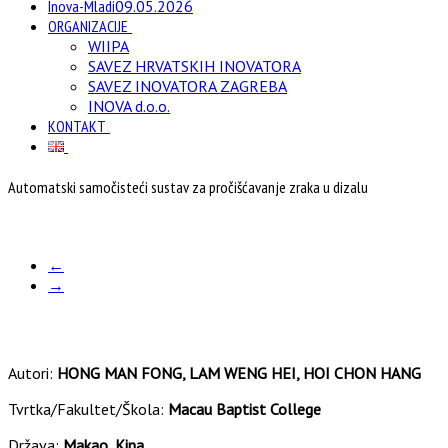
Inova-Mladi
09.05.2026
ORGANIZACIJE
WIIPA
SAVEZ HRVATSKIH INOVATORA
SAVEZ INOVATORA ZAGREBA
INOVA d.o.o.
KONTAKT
Automatski samočisteći sustav za pročišćavanje zraka u dizalu
←
→
Autori:
HONG MAN FONG, LAM WENG HEI, HOI CHON HANG
Tvrtka/Fakultet/Škola:
Macau Baptist College
Država:
Makao, Kina