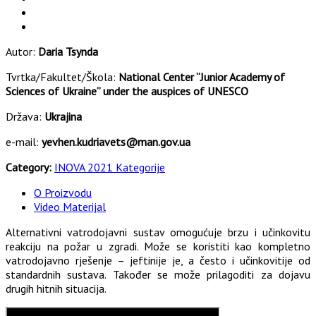
Autor:
Daria Tsynda
Tvrtka/Fakultet/Škola:
National Center “Junior Academy of
Sciences of Ukraine” under the auspices of UNESCO
Država:
Ukrajina
e-mail:
yevhen.kudriavets@man.gov.ua
Category:
INOVA 2021 Kategorije
O Proizvodu
Video Materijal
Alternativni vatrodojavni sustav omogućuje brzu i učinkovitu
reakciju na požar u zgradi. Može se koristiti kao kompletno
vatrodojavno rješenje – jeftinije je, a često i učinkovitije od
standardnih sustava. Također se može prilagoditi za dojavu
drugih hitnih situacija.