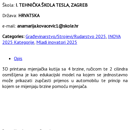
Škola:
I. TEHNIČKA ŠKOLA TESLA, ZAGREB
Država:
HRVATSKA
e-mail:
anamarija.kovacevic1@skole.hr
Categories:
Građevinarstvo/Strojevi/Rudarstvo 2025
,
INOVA
2025 Kategorije
,
Mladi inovatori 2025
Opis
3D printana mjenjačka kutija sa 4 brzine, ručicom te 2 cilindra
osmišljena je kao edukacijski model na kojem se jednostavno
može prikazati zupčasti prijenos u automobilu te princip na
kojem se mijenjaju brzine pomoću mjenjača.