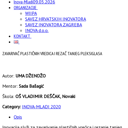
Inova-Mladi
09.05.2026
ORGANIZACIJE
WIIPA
SAVEZ HRVATSKIH INOVATORA
SAVEZ INOVATORA ZAGREBA
INOVA d.o.o.
KONTAKT
ZAVARIVAČ PLASTIČNIH VREDICA I REZAČ TANJEG PLEKSIGLASA
Autor:
UMA DŽENDŽO
Mentor:
Sada Bašagić
Škola:
OŠ VLADIMIR DEŠČAK, Novaki
Category:
INOVA-MLADI 2020
Opis
Inovacija služi za zavarivanje plastičnih vrećica i rezanje tanjeg