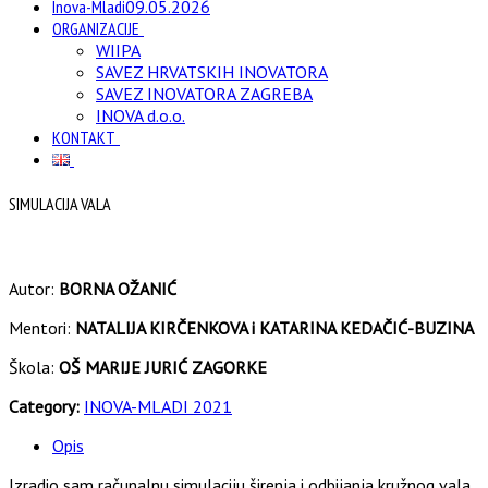
Inova-Mladi
09.05.2026
ORGANIZACIJE
WIIPA
SAVEZ HRVATSKIH INOVATORA
SAVEZ INOVATORA ZAGREBA
INOVA d.o.o.
KONTAKT
SIMULACIJA VALA
Autor:
BORNA OŽANIĆ
Mentori:
NATALIJA KIRČENKOVA i KATARINA KEDAČIĆ-BUZINA
Škola:
OŠ MARIJE JURIĆ ZAGORKE
Category:
INOVA-MLADI 2021
Opis
Izradio sam računalnu simulaciju širenja i odbijanja kružnog vala