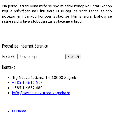
Na jednoj strani klina miže se spojiti tanki konop koji prati konop
koji je pričvršćen na ušku sidra. U slučaju da sidro zapne za dno
potezanjem tankog konopa izvlači se klin iz sidra, krakovi se
rašire i sidro biva slobodan za izvlačenje u brod.
Pretražite Internet Stranicu
Pretraži:
Kontakt
Trg žrtava fašizma 14, 10000 Zagreb
+385 1 4612 517
+385 1 4662 680
info@savez-inovatora-zagreba.hr
O Nama