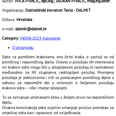
Autori:
IVICA PIVAČIĆ, dipl.ing.; JADRAN PIVAČIĆ, mag.ing.aedif.
Organizacija:
Dalmatinski inovatori Tesla - DALMIT
Država:
Hrvatska
e-mail:
dalmit@dalmit.hr
Category:
INOVA 2023 Kategorije
O proizvodu
Sidro sa pomičnim krakovima, ima četiri kraka, a sastoji se od
pomičnog i nepomičnog dijela. Ovisno o položaju tih elemenata
svi krakovi sidra mogu biti u sklopljenom položaju ili razmaknuti
međusobno za 90 stupnjeva, rasklopljeni položaj. Promjena
položaja je jednostavna i vrši se pomicanjem pomičnog dijela u
odnosu za nepomični dio u ovisnosti o željenom položaju
krakova sidra – više i manje sklopljeni.
To se ostvaruje umetanjem klina u željeni otvor na nepomičnom
dijelu.
Ovakva konstrukcija sidra osjetno smanjuje prostor potreban za
smještaj sidra kao i opasnost od ozljeđivanja.