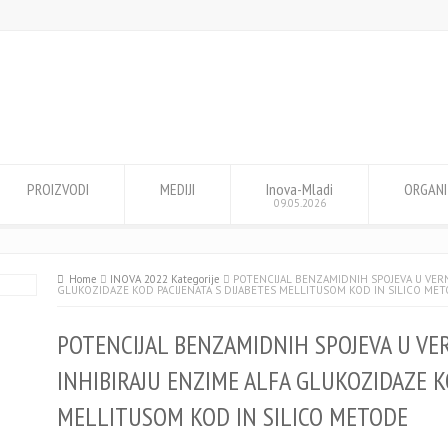
PROIZVODI
MEDIJI
Inova-Mladi
ORGANI
09.05.2026
Home
INOVA 2022 Kategorije
POTENCIJAL BENZAMIDNIH SPOJEVA U VER
GLUKOZIDAZE KOD PACIJENATA S DIJABETES MELLITUSOM KOD IN SILICO ME
POTENCIJAL BENZAMIDNIH SPOJEVA U VE
INHIBIRAJU ENZIME ALFA GLUKOZIDAZE K
MELLITUSOM KOD IN SILICO METODE