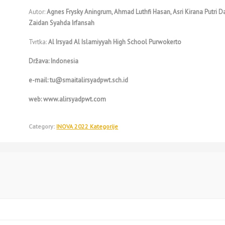
Autor:
Agnes Frysky Aningrum, Ahmad Luthfi Hasan, Asri Kirana Putri 
Zaidan Syahda Irfansah
Tvrtka:
Al Irsyad Al Islamiyyah High School Purwokerto
Država:
Indonesia
e-mail:
tu@smaitalirsyadpwt.sch.id
web:
www.alirsyadpwt.com
Category:
INOVA 2022 Kategorije