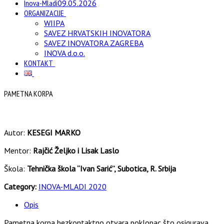
Inova-Mladi
09.05.2026
ORGANIZACIJE
WIIPA
SAVEZ HRVATSKIH INOVATORA
SAVEZ INOVATORA ZAGREBA
INOVA d.o.o.
KONTAKT
PAMETNA KORPA
Autor:
KESEGI MARKO
Mentor:
Rajčić Željko i Lisak Laslo
Škola:
Tehnička škola “Ivan Sarić”, Subotica, R. Srbija
Category:
INOVA-MLADI 2020
Opis
Pametna korpa bezkontaktno otvara poklopac što osigurava