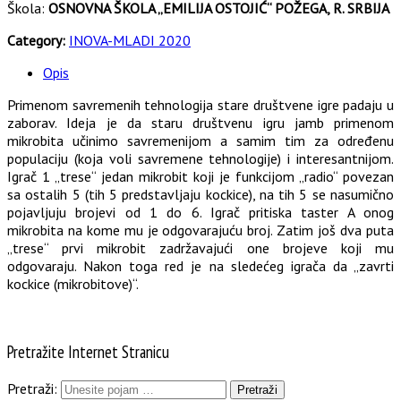
Škola:
OSNOVNA ŠKOLA „EMILIJA OSTOJIĆ“ POŽEGA, R. SRBIJA
Category:
INOVA-MLADI 2020
Opis
Primenom savremenih tehnologija stare društvene igre padaju u
zaborav. Ideja je da staru društvenu igru jamb primenom
mikrobita učinimo savremenijom a samim tim za određenu
populaciju (koja voli savremene tehnologije) i interesantnijom.
Igrač 1 „trese“ jedan mikrobit koji je funkcijom „radio“ povezan
sa ostalih 5 (tih 5 predstavljaju kockice), na tih 5 se nasumično
pojavljuju brojevi od 1 do 6. Igrač pritiska taster A onog
mikrobita na kome mu je odgovarajuću broj. Zatim još dva puta
„trese“ prvi mikrobit zadržavajući one brojeve koji mu
odgovaraju. Nakon toga red je na sledećeg igrača da „zavrti
kockice (mikrobitove)“.
Pretražite Internet Stranicu
Pretraži: